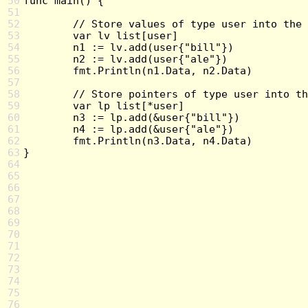
50
51
52
53
54
55
56
57
58
59
60
61
62
63
64
65
66
67
68
69
70
71
72
73
74
75
76