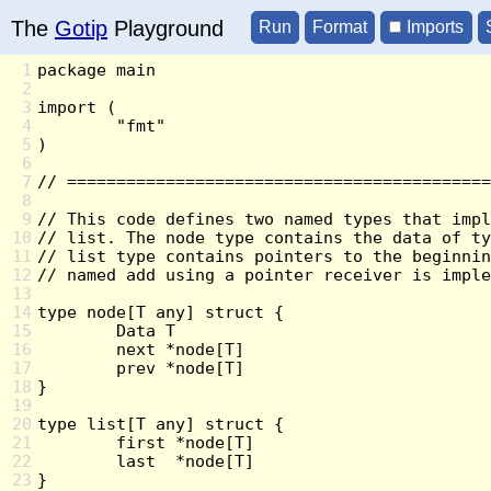
The
Gotip
Playground
Imports
1
2
3
4
5
6
7
8
9
10
11
12
13
14
15
16
17
18
19
20
21
22
23