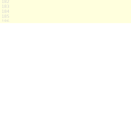
182
183
184
185
186