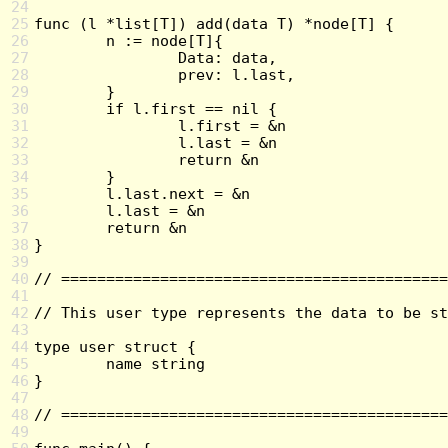
24
25
26
27
28
29
30
31
32
33
34
35
36
37
38
39
40
41
42
43
44
45
46
47
48
49